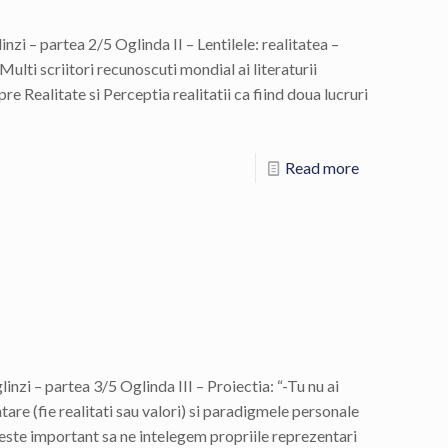
linzi – partea 2/5 Oglinda II – Lentilele: realitatea –
Multi scriitori recunoscuti mondial ai literaturii
e Realitate si Perceptia realitatii ca fiind doua lucruri
Read more
glinzi – partea 3/5 Oglinda III – Proiectia: “-Tu nu ai
ntare (fie realitati sau valori) si paradigmele personale
ste important sa ne intelegem propriile reprezentari