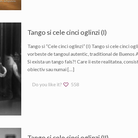
Tango si cele cinci oglinzi (I)
Tango si “Cele cinci oglinzi” (I) Tango si cele cinci o
vorbeste de tangoul autentic, traditional de Buenos A
Si exista un tango fals?! Care ii este realitatea, consi
obiectiv sau numai
[…]
Do you like it?
558
Tango si cele cinci oglinzi (II)