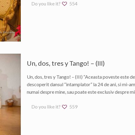
Do you like it?
554
Un, dos, tres y Tango! – (III)
Un, dos, tres y Tango! – (III) “Aceasta poveste este d
descoperit dansul “intamplator” la 24 de ani, si mi-am
numai despre mine, sau poate este exclusiv despre mine
Do you like it?
559