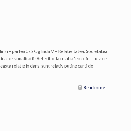
glinzi – partea 5/5 Oglinda V – Relativitatea: Societatea
etica personalitatii) Referitor la relatia “emotie – nevoie
easta relatie in dans, sunt relativ putine carti de
Read more