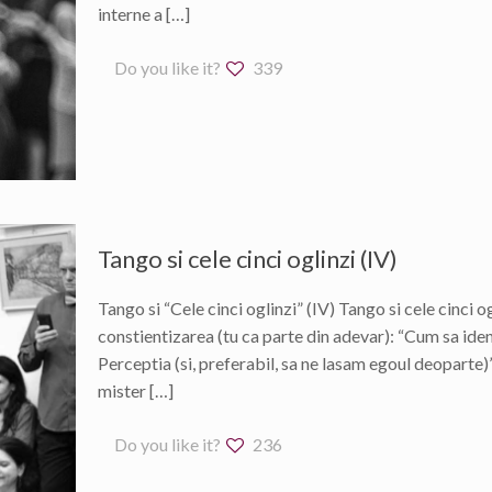
interne a
[…]
Do you like it?
339
Tango si cele cinci oglinzi (IV)
Tango si “Cele cinci oglinzi” (IV) Tango si cele cinci 
constientizarea (tu ca parte din adevar): “Cum sa iden
Perceptia (si, preferabil, sa ne lasam egoul deoparte)”
mister
[…]
Do you like it?
236