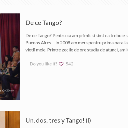
De ce Tango?
De ce Tango? Pentru ca am primit si simt ca trebuie 
Buenos Aires… In 2008 am mers pentru prima oara la 
vietii mele. Printre zecile de ore studiu de atunci, am 
Do you like it?
542
Un, dos, tres y Tango! (I)