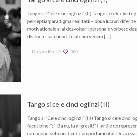
Tango si “Cele cinci oglinzi” (II) Tango si cele cinci og
perceptia/paradigma realitatii – doua lucruri diferite 
motivationale si ai dezvoltarii personale vorbesc despr
distincte. Iar uneori, felul cum vedem
[…]
Do you like it?
467
Tango si cele cinci oglinzi (III)
Tango si “Cele cinci oglinzi” (III) Tango si cele cinci o
facut bine!”; “-Ba nu, tu ai gresit!” Hartile de repreze
ne conduc, subconstient, comportamentul. De aceea e