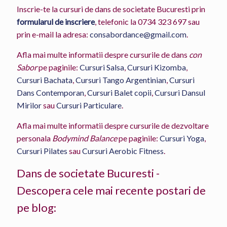
Inscrie-te la cursuri de dans de societate Bucuresti prin
formularul de inscriere
, telefonic la
0734 323 697
sau
prin e-mail la adresa:
consabordance@gmail.com
.
Afla mai multe informatii despre cursurile de dans
con
Sabor
pe paginile:
Cursuri Salsa
,
Cursuri Kizomba
,
Cursuri Bachata
,
Cursuri Tango Argentinian
,
Cursuri
Dans Contemporan
,
Cursuri Balet copii
,
Cursuri Dansul
Mirilor
sau
Cursuri Particulare
.
Afla mai multe informatii despre cursurile de dezvoltare
personala
Bodymind Balance
pe paginile:
Cursuri Yoga
,
Cursuri Pilates
sau
Cursuri Aerobic Fitness
.
Dans de societate Bucuresti -
Descopera cele mai recente postari de
pe blog: