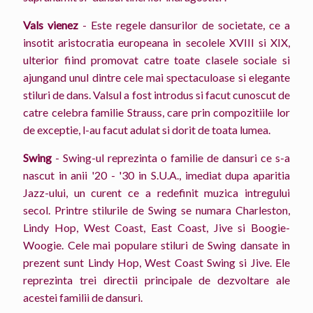
Vals vienez
- Este regele dansurilor de societate, ce a
insotit aristocratia europeana in secolele XVIII si XIX,
ulterior fiind promovat catre toate clasele sociale si
ajungand unul dintre cele mai spectaculoase si elegante
stiluri de dans. Valsul a fost introdus si facut cunoscut de
catre celebra familie Strauss, care prin compozitiile lor
de exceptie, l-au facut adulat si dorit de toata lumea.
Swing
- Swing-ul reprezinta o familie de dansuri ce s-a
nascut in anii '20 - '30 in S.U.A., imediat dupa aparitia
Jazz-ului, un curent ce a redefinit muzica intregului
secol. Printre stilurile de Swing se numara Charleston,
Lindy Hop, West Coast, East Coast, Jive si Boogie-
Woogie. Cele mai populare stiluri de Swing dansate in
prezent sunt Lindy Hop, West Coast Swing si Jive. Ele
reprezinta trei directii principale de dezvoltare ale
acestei familii de dansuri.