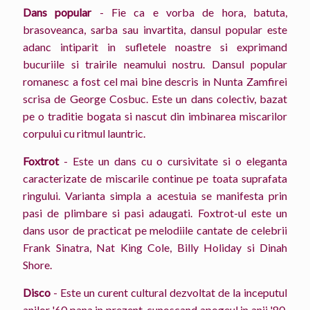
Dans popular
- Fie ca e vorba de hora, batuta,
brasoveanca, sarba sau invartita, dansul popular este
adanc intiparit in sufletele noastre si exprimand
bucuriile si trairile neamului nostru. Dansul popular
romanesc a fost cel mai bine descris in Nunta Zamfirei
scrisa de George Cosbuc. Este un dans colectiv, bazat
pe o traditie bogata si nascut din imbinarea miscarilor
corpului cu ritmul launtric.
Foxtrot
- Este un dans cu o cursivitate si o eleganta
caracterizate de miscarile continue pe toata suprafata
ringului. Varianta simpla a acestuia se manifesta prin
pasi de plimbare si pasi adaugati. Foxtrot-ul este un
dans usor de practicat pe melodiile cantate de celebrii
Frank Sinatra, Nat King Cole, Billy Holiday si Dinah
Shore.
Disco
- Este un curent cultural dezvoltat de la inceputul
anilor '60 pana in prezent, cunoscand apogeul in anii '80.