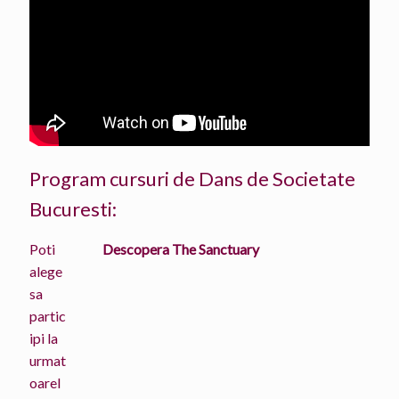
Program cursuri de Dans de Societate
Bucuresti:
Poti
Descopera The Sanctuary
alege
sa
partic
ipi la
urmat
oarel