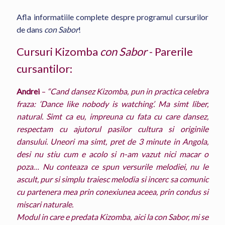
Afla informatiile complete despre programul cursurilor
de dans
con Sabor
!
Cursuri Kizomba
con Sabor
- Parerile
cursantilor:
Andrei
–
“Cand dansez Kizomba, pun in practica celebra
fraza: ‘Dance like nobody is watching’. Ma simt liber,
natural. Simt ca eu, impreuna cu fata cu care dansez,
respectam cu ajutorul pasilor cultura si originile
dansului. Uneori ma simt, pret de 3 minute in Angola,
desi nu stiu cum e acolo si n-am vazut nici macar o
poza… Nu conteaza ce spun versurile melodiei, nu le
ascult, pur si simplu traiesc melodia si incerc sa comunic
cu partenera mea prin conexiunea aceea, prin condus si
miscari naturale.
Modul in care e predata Kizomba, aici la con Sabor, mi se