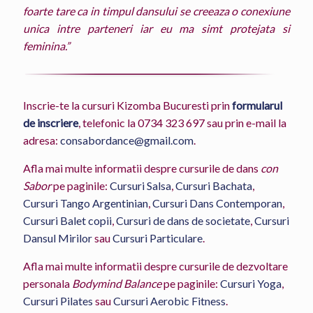
foarte tare ca in timpul dansului se creeaza o conexiune
unica intre parteneri iar eu ma simt protejata si
feminina.”
Inscrie-te la cursuri Kizomba Bucuresti prin
formularul
de inscriere
, telefonic la
0734 323 697
sau prin e-mail la
adresa:
consabordance@gmail.com
.
Afla mai multe informatii despre cursurile de dans
con
Sabor
pe paginile:
Cursuri Salsa
,
Cursuri Bachata
,
Cursuri Tango Argentinian
,
Cursuri Dans Contemporan
,
Cursuri Balet copii
,
Cursuri de dans de societate
,
Cursuri
Dansul Mirilor
sau
Cursuri Particulare
.
Afla mai multe informatii despre cursurile de dezvoltare
personala
Bodymind Balance
pe paginile:
Cursuri Yoga
,
Cursuri Pilates
sau
Cursuri Aerobic Fitness
.