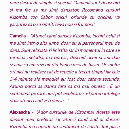
pare destul de simplu si special. Oamenii sunt deosebiti
si ma fac sa ma simt dansator. Recomand cursuri
Kizomba con Sabor oricui, oriunde cu oricine, va
garantez ca o sa simtiti ceva nou si frumos!”
Camelia
–
“Atunci cand dansez Kizomba, inchid ochii si
ma simt intr-o alta lume, doar eu si partenerul meu de
dans. Sunt relaxata si linistita iar in momentul in care se
termina melodia, ma opresc, deschid ochii si imi dau
seama ca am revenit din lumea mea de basm. De multe
ori nici nu realizez cat de repede a trecut timpul iar cele
3-4 minute ale melodiei au fost doar cateva secunde.
Atunci parca as dansa fara sa ma mai opresc… E un
sentiment pe care nu-l pot explica, o sa-l puteti intelege
doar atunci cand veti dansa…”
Alexandra
–
“Ador cursurile de Kizomba! Acesta este
dansul meu preferat iar atunci cand aud si dansez
Kizomba ma cupride un sentiment de liniste. Imi place