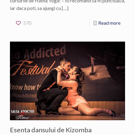
cursurile de Hatha Yoga! – Iti recomand sa fii punctual/a,
iar daca poti, sa ajungi cu
[…]
570
Read more
Esenta dansului de Kizomba