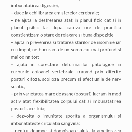
imbunatatirea digestiei;
– duce la echilibrarea emisferelor cerebrale;
– ne ajuta la destresarea atat in planul fizic cat si in
planul psihic iar dupa cateva ore de practica
constientizam o stare de relaxare si buna dispozitie;
– ajuta in prevenirea si tratarea starilor de insomnie iar
cu timpul, ne bucuram de un somn cat mai profund si
mai odihnitor;
– ajuta in corectare deformarilor patologice in
curburile coloanei vertebrale, tratand prin diferite
posturi cifoza, scolioza precum si afectiunile de nerv
sciatic;
– prin varietatea mare de asane (posturi) lucram in mod
activ atat flexibilitatea corpului cat si imbunatatirea
posturii acestuia;
– dezvolta o imunitate sporita a organismului si
imbunatateste circulatia sangvina;
– pentru doamne si domnisoare ajuta la ameliorarea