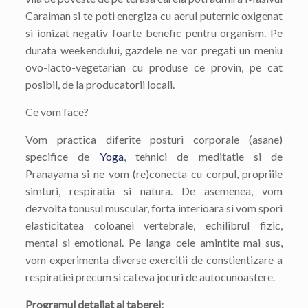
Caraiman si te poti energiza cu aerul puternic oxigenat
si ionizat negativ foarte benefic pentru organism. Pe
durata weekendului, gazdele ne vor pregati un meniu
ovo-lacto-vegetarian cu produse ce provin, pe cat
posibil, de la producatorii locali.
Ce vom face?
Vom practica diferite posturi corporale (asane)
specifice de
Yoga
, tehnici de meditatie si de
Pranayama si ne vom (re)conecta cu corpul, propriile
simturi, respiratia si natura. De asemenea, vom
dezvolta tonusul muscular, forta interioara si vom spori
elasticitatea coloanei vertebrale, echilibrul fizic,
mental si emotional. Pe langa cele amintite mai sus,
vom experimenta diverse exercitii de constientizare a
respiratiei precum si cateva jocuri de autocunoastere.
Programul detaliat al taberei: