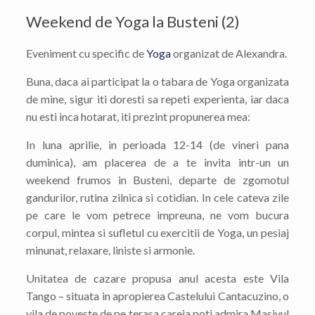
Weekend de Yoga la Busteni (2)
Eveniment cu specific de
Yoga
organizat de Alexandra.
Buna, daca ai participat la o tabara de Yoga organizata
de mine, sigur iti doresti sa repeti experienta, iar daca
nu esti inca hotarat, iti prezint propunerea mea:
In luna aprilie, in perioada 12-14 (de vineri pana
duminica), am placerea de a te invita intr-un un
weekend frumos in Busteni, departe de zgomotul
gandurilor, rutina zilnica si cotidian. In cele cateva zile
pe care le vom petrece impreuna, ne vom bucura
corpul, mintea si sufletul cu exercitii de Yoga, un pesiaj
minunat, relaxare, liniste si armonie.
Unitatea de cazare propusa anul acesta este Vila
Tango – situata in apropierea Castelului Cantacuzino, o
vila de poveste de pe terasa careia poti admira Masivul